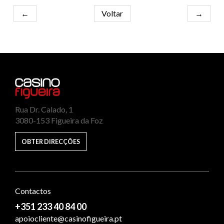
←
Voltar
→
Rua Dr. Calado, 1
3080-153 Figueira da Foz
OBTER DIRECÇÕES
Contactos
+351 233 40 84 00
apoiocliente@casinofigueira.pt