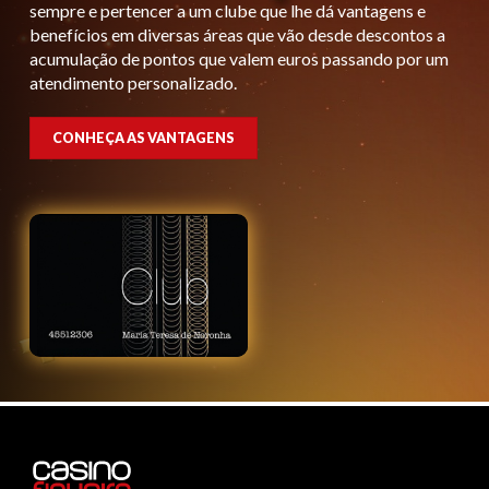
sempre e pertencer a um clube que lhe dá vantagens e
benefícios em diversas áreas que vão desde descontos a
acumulação de pontos que valem euros passando por um
atendimento personalizado.
CONHEÇA AS VANTAGENS