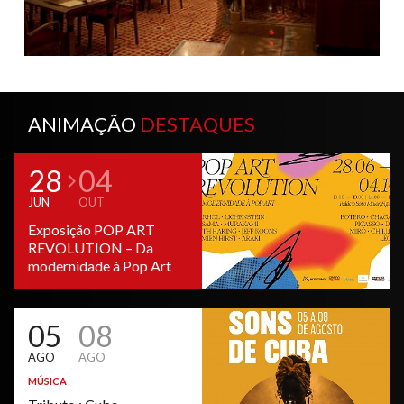
ANIMAÇÃO
DESTAQUES
28
04
JUN
OUT
Exposição POP ART
REVOLUTION – Da
modernidade à Pop Art
05
08
AGO
AGO
MÚSICA