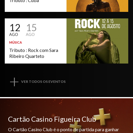
Tributo : Cuba
12
15
AGO
AGO
MÚSICA
Tributo : Rock com Sara
Ribeiro Quarteto
+
VER TODOS OS EVENTOS
Cartão Casino Figueira Club
O Cartão Casino Club é o ponto de partida para ganhar