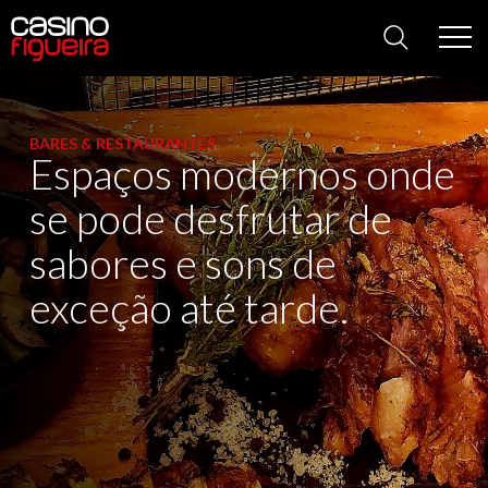
Casino
Figueira
BARES & RESTAURANTES
Espaços modernos onde
se pode desfrutar de
sabores e sons de
exceção até tarde.