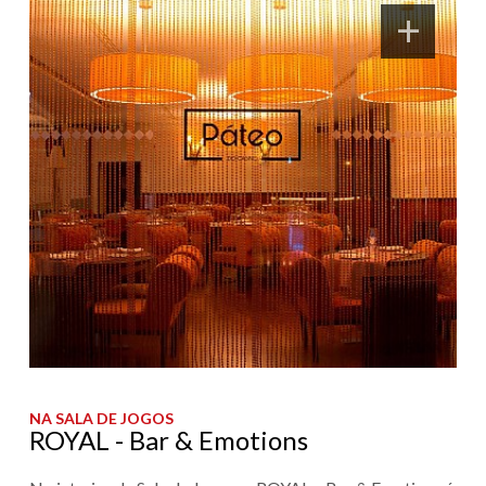
NA SALA DE JOGOS
ROYAL - Bar & Emotions