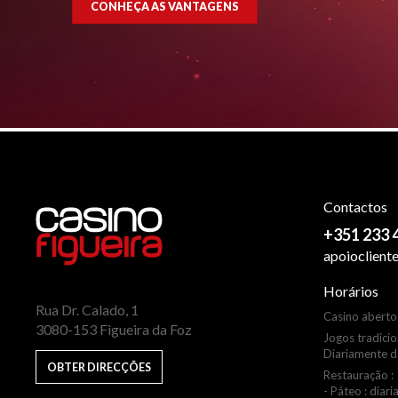
CONHEÇA AS VANTAGENS
Contactos
+351 233 4
apoioclient
Horários
Rua Dr. Calado, 1
Casino aberto
3080-153 Figueira da Foz
Jogos tradicio
Diariamente d
OBTER DIRECÇÕES
Restauração :
- Páteo : diar