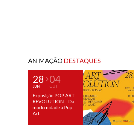
ANIMAÇÃO
DESTAQUES
28
04
JUN
OUT
Exposição POP ART
REVOLUTION – Da
modernidade à Pop
Art