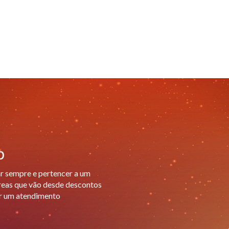
b
ar sempre e pertencer a um
áreas que vão desde descontos
or um atendimento