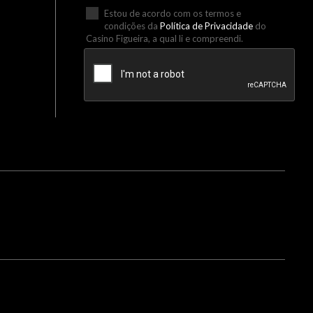
Estou de acordo com os termos e
condições da
Política de Privacidade
do
Casino Figueira, a qual li e compreendi.