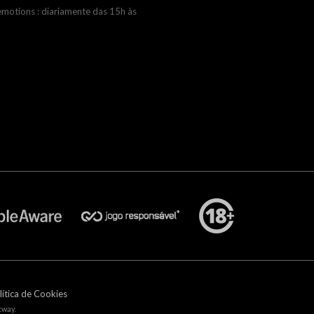
emotions : diariamente das 15h às
lítica de Cookies
tway
.