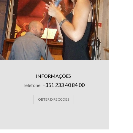
INFORMAÇÕES
+351 233 40 84 00
Telefone:
OBTER DIRECÇÕES