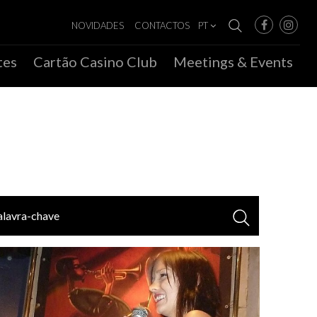
NOVIDADES
CONTACTOS
PT
tes
Cartão Casino Club
Meetings & Events