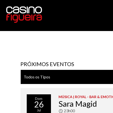
Casino
Figueira
PRÓXIMOS EVENTOS
MÚSICA | ROYAL - BAR & EMOT
Dom
Sara Magid
26
Jul
23h00