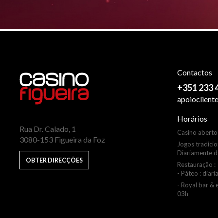
Contactos
+351 233 4
apoioclient
Horários
Rua Dr. Calado, 1
Casino aberto
3080-153 Figueira da Foz
Jogos tradicio
Diariamente d
OBTER DIRECÇÕES
Restauração :
- Páteo : diar
- Royal bar & 
03h