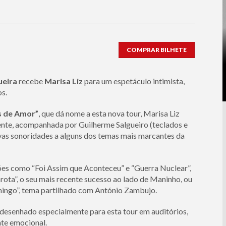
COMPRAR BILHETE
ueira
recebe
Marisa Liz
para um espetáculo intimista,
s.
 de Amor”
, que dá nome a esta nova tour, Marisa Liz
nte, acompanhada por Guilherme Salgueiro (teclados e
novas sonoridades a alguns dos temas mais marcantes da
ções como “Foi Assim que Aconteceu” e “Guerra Nuclear”,
ota”, o seu mais recente sucesso ao lado de Maninho, ou
mingo”, tema partilhado com António Zambujo.
 desenhado especialmente para esta tour em auditórios,
te emocional.