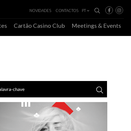
NOVIDADES
CONTACTOS
PT
tes
Cartão Casino Club
Meetings & Events