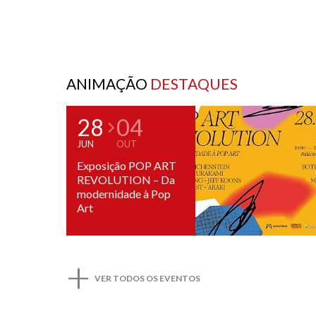
ANIMAÇÃO
DESTAQUES
28
04
JUN
OUT
Exposição POP ART
REVOLUTION – Da
modernidade à Pop
Art
+
VER TODOS OS EVENTOS