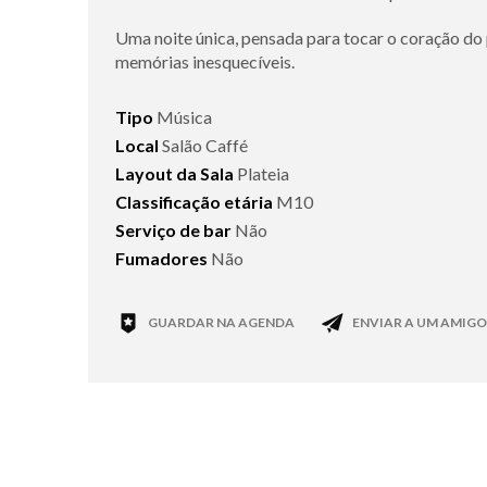
Uma noite única, pensada para tocar o coração d
memórias inesquecíveis.
Tipo
Música
Local
Salão Caffé
Layout da Sala
Plateia
Classificação etária
M10
Serviço de bar
Não
Fumadores
Não
GUARDAR NA AGENDA
ENVIAR A UM AMIGO